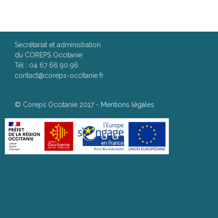
OBLIGATOIRES.
Nom
*
Secrétariat et administration
du COREPS Occitanie
E-mail
*
Tél : 04 67 66 90 96
contact@coreps-occitanie.fr
Sujet
*
©
Coreps Occitanie 2017
-
Mentions légales
Envoyer une copie à votre adresse
Captcha
*
Message
*