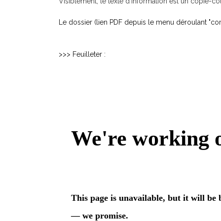
Visiblement, le texte d'information est un copié-co
Le dossier (lien PDF depuis le menu déroulant "comm
>>> Feuilleter :