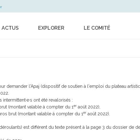
r
S ACTUS
EXPLORER
LE COMITÉ
Les métiers
Le dispositif
La formation
Les actions
professionnelle en
Les publications
pratique
Contact
Travail, sécurité,
ur demander l'Apaj (dispositif de soutien à l'emploi du plateau artisti
règlementation
022.
termittent·e·s ont été revalorisés :
Contrat de filière
er
brut (montant valable à compter du 1
août 2022),
Musiques actuelles
er
ros brut (montant valable à compter du 1
août 2022).
s déroulants) est différent du texte présent à la page 3 du dossier de