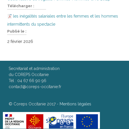
Télécharger :
les inégalités salariales entre les femmes et les hommes
intermittents du spectacle
Publié le :
2 février 2026
Secrétariat et administration
du COREPS Occitanie
Tél : 04 67 66 90 96
contact@coreps-occitanie.fr
©
Coreps Occitanie 2017
-
Mentions légales