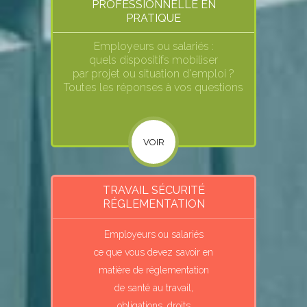
PROFESSIONNELLE EN
PRATIQUE
Employeurs ou salariés :
quels dispositifs mobiliser
par projet ou situation d'emploi ?
Toutes les réponses à vos questions
VOIR
TRAVAIL SÉCURITÉ
RÉGLEMENTATION
Employeurs ou salariés
ce que vous devez savoir en
matière de réglementation
de santé au travail,
obligations, droits