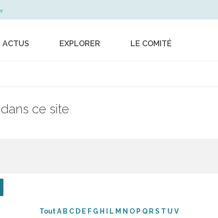
r
S ACTUS
EXPLORER
LE COMITÉ
Les métiers
Le dispositif
La formation
Les actions
professionnelle en
Les publications
 dans ce site
pratique
Contact
Travail, sécurité,
règlementation
Contrat de filière
Musiques actuelles
Tout
A
B
C
D
E
F
G
H
I
L
M
N
O
P
Q
R
S
T
U
V