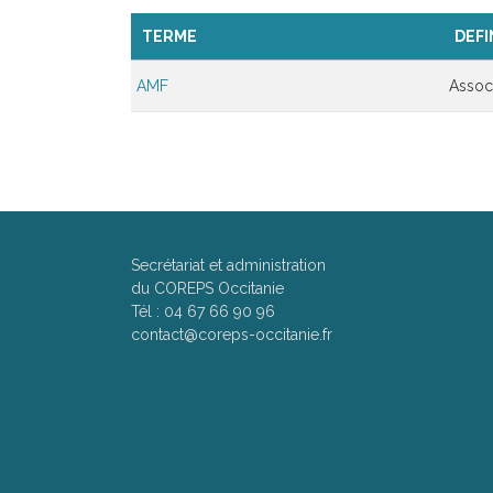
TERME
DEFI
AMF
Associ
Secrétariat et administration
du COREPS Occitanie
Tél : 04 67 66 90 96
contact@coreps-occitanie.fr