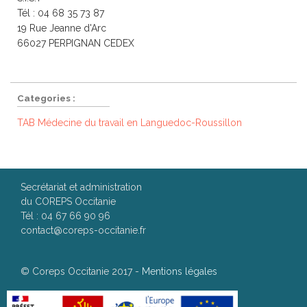
Tél : 04 68 35 73 87
19 Rue Jeanne d'Arc
66027 PERPIGNAN CEDEX
Categories :
TAB Médecine du travail en Languedoc-Roussillon
Secrétariat et administration
du COREPS Occitanie
Tél : 04 67 66 90 96
contact@coreps-occitanie.fr
©
Coreps Occitanie 2017
-
Mentions légales