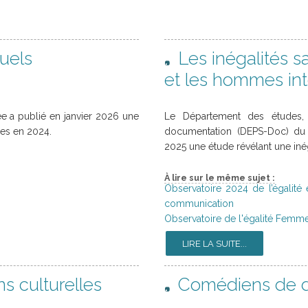
suels
Les inégalités s
et les hommes int
e a publié en janvier 2026 une
Le Département des études, 
ues en 2024.
documentation (DEPS-Doc) du 
2025 une étude révélant une inéga
À lire sur le même sujet :
Observatoire 2024 de l’égalité
communication
Observatoire de l'égalité Fe
LIRE LA SUITE...
s culturelles
Comédiens de d