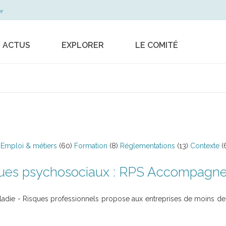
r
S ACTUS
EXPLORER
LE COMITÉ
Les métiers
Le dispositif
La formation
Les actions
professionnelle en
Les publications
pratique
Contact
Travail, sécurité,
règlementation
Emploi & métiers
(60)
Formation
(8)
Réglementations
(13)
Contexte
(
Contrat de filière
sques psychosociaux : RPS Accompagn
Musiques actuelles
 Maladie - Risques professionnels propose aux entreprises de moins 