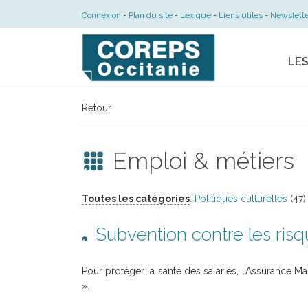
Connexion
Plan du site
Lexique
Liens utiles
Newslette
LE
Retour
Emploi & métiers
Toutes les catégories
:
Politiques culturelles
(47)
Subvention contre les ri
Pour protéger la santé des salariés, l’Assurance
».